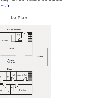
es.fr
Le Plan