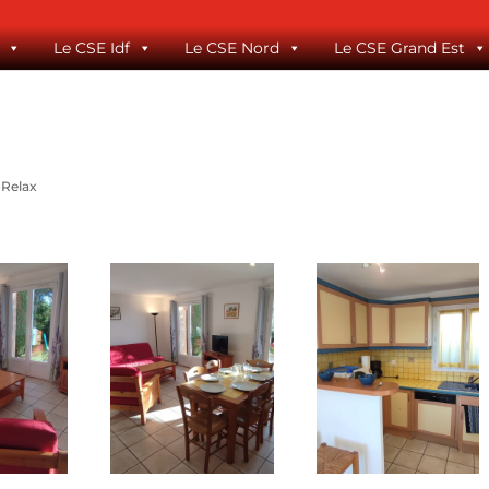
Le CSE Idf
Le CSE Nord
Le CSE Grand Est
 Relax