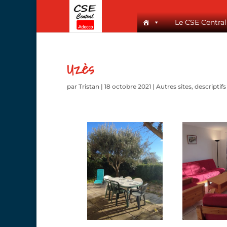
Le CSE Central
Uzès
par
Tristan
|
18 octobre 2021
|
Autres sites
,
descriptifs